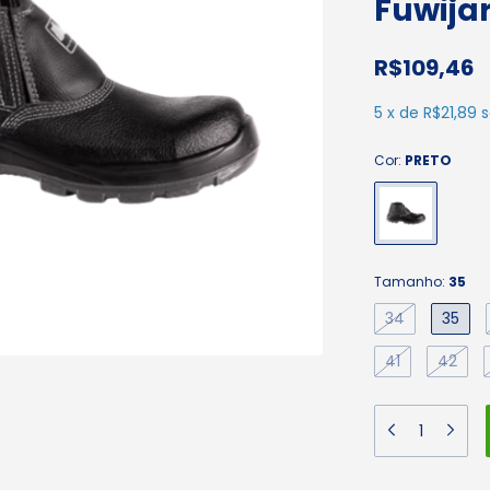
Fuwijar
R$109,46
5
x
de
R$21,89
s
Cor:
PRETO
Tamanho:
35
34
35
41
42