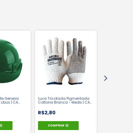
e Genesis
Luva Tricotada Pigmentada
Óculos de Prote
Libus | CA
Cottonix Branca - Medix | CA
Modelo RJ- Polif
48900
R$2,80
R$3,82
COMPRAR
COMPRAR