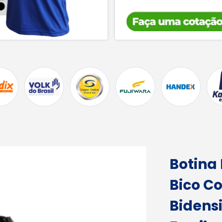
Botina 
Bico C
Bidens