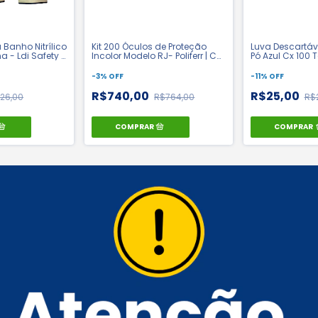
a Banho Nitrílico
Kit 200 Óculos de Proteção
Luva Descartáve
a - Ldi Safety |
Incolor Modelo RJ- Poliferr | CA
Pó Azul Cx 100
34082
Medix | CA 426
-
3
%
OFF
-
11
%
OFF
R$740,00
R$25,00
26,00
R$764,00
R$
COMPRAR