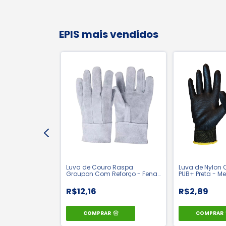
EPIS mais vendidos
s Auriculares
Luva de Couro Raspa
Luva de Nylon
Freitas Epis | CA
Groupon Com Reforço - Fena |
PUB+ Preta - Me
CA: 8048
R$12,16
R$2,89
60,50
COMPRAR
COMPRAR