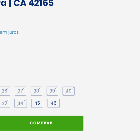
a | CA 42165
em juros
36
37
38
39
40
43
44
45
46