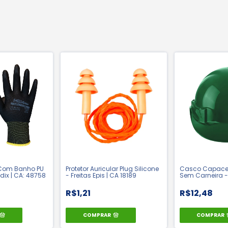
 Com Banho PU
Protetor Auricular Plug Silicone
Casco Capacet
dix | CA: 48758
- Freitas Epis | CA 18189
Sem Carneira - 
36099
R$1,21
R$12,48
COMPRAR
COMPRAR