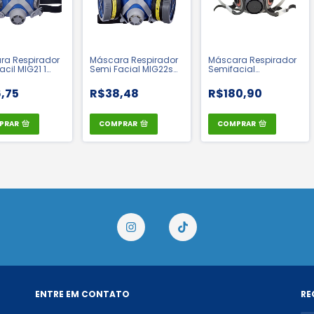
ra Respirador
Máscara Respirador
Máscara Respirador
acil MIG21 1
Semi Facial MIG22s
Semifacial
- Destra | CA
Para 2 Filtros - Destra |
Reutilizável 6200 - 3M
CA 28001
| CA 4115
,75
R$38,48
R$180,90
PRAR
COMPRAR
COMPRAR
ENTRE EM CONTATO
RE