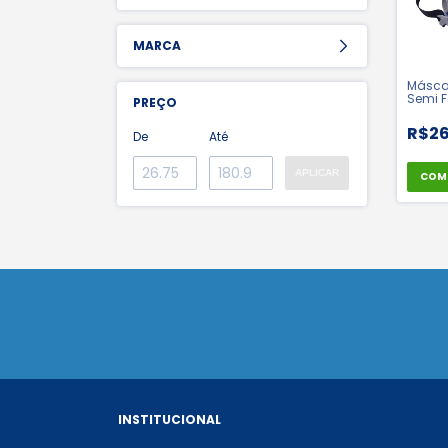
MARCA
Másca
Semi F
PREÇO
Filtro 
37401
R$26
De
Até
APLICAR
COM
INSTITUCIONAL