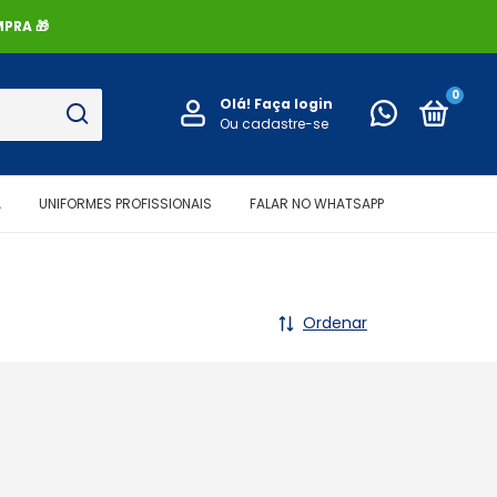
PRA 🎁
0
Olá!
Faça login
Ou cadastre-se
A
UNIFORMES PROFISSIONAIS
FALAR NO WHATSAPP
Ordenar