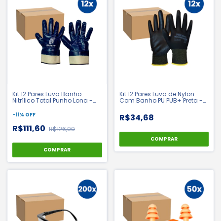
Kit 12 Pares Luva Banho
Kit 12 Pares Luva de Nylon
Nitrílico Total Punho Lona -
Com Banho PU PUB+ Preta -
Ldi Safety | CA 42982
Medix | CA: 48758
-
11
%
OFF
R$34,68
R$111,60
R$126,00
COMPRAR