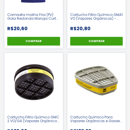
Camiseta malha Fria (PV)
Cartucho Filtro Químico GMA1
Gola Redonda Manga Curta
VO (Vapores Orgânicos) -
Uniforme Profissional
Destra
R$20,60
R$20,80
COMPRAR
COMPRAR
Cartucho Filtro Químico GMC
Cartucho Químico Para
2 VO/GA (Vapores Orgânicos
Vapores Orgânicos e Gases
e Gases Ácidos) - Destra
6003 - 3M | CA 4115