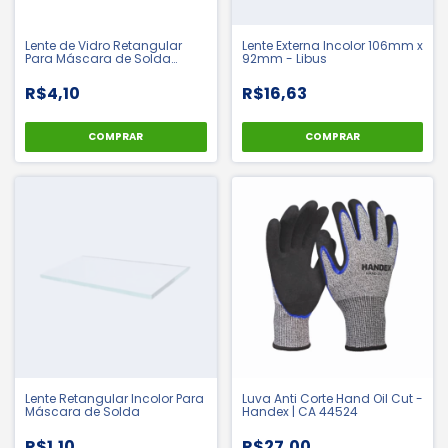
Lente de Vidro Retangular
Lente Externa Incolor 106mm x
Para Máscara de Solda
92mm - Libus
Tonalidade 10 | 12 | 14
R$4,10
R$16,63
COMPRAR
COMPRAR
Lente Retangular Incolor Para
Luva Anti Corte Hand Oil Cut -
Máscara de Solda
Handex | CA 44524
R$1,10
R$27,00