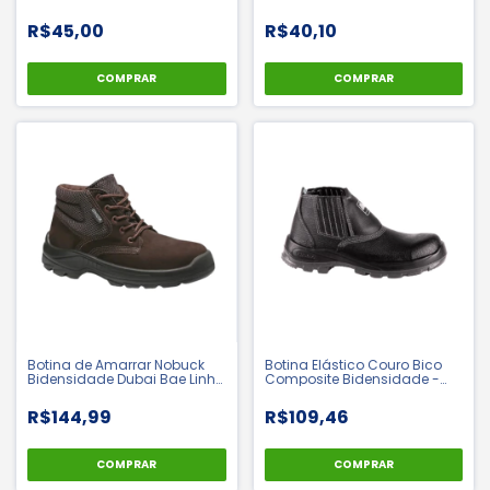
R$45,00
R$40,10
COMPRAR
COMPRAR
Botina de Amarrar Nobuck
Botina Elástico Couro Bico
Bidensidade Dubai Bae Linha
Composite Bidensidade -
Plus Marrom - Bracol | CA
Bracol Fuwijara | CA 42165
40872
R$144,99
R$109,46
COMPRAR
COMPRAR