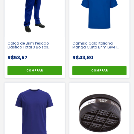
Calça de Brim Pesado
Camisa Gola Italiana
Elástico Total 3 Bolsos
Manga Curta Brim Leve 1
Uniforme Profissional -
Bolso Uniforme Profissional
Labaro
R$53,57
R$43,80
COMPRAR
COMPRAR