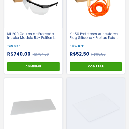
Kit 200 Óculos de Proteção
Kit 50 Protetores Auriculares
Incolor Modelo RJ- Poliferr |
Plug Silicone - Freitas Epis |
CA 34082
CA 18189
-
3
%
OFF
-
13
%
OFF
R$740,00
R$52,50
R$764,00
R$60,50