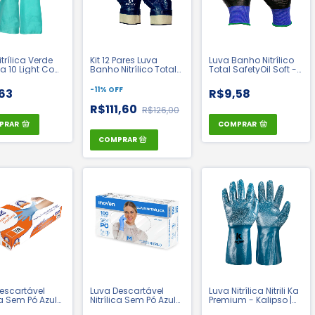
trílica Verde
Kit 12 Pares Luva
Luva Banho Nitrílico
-ka 10 Light Com
Banho Nitrílico Total
Total SafetyOil Soft -
 Kalipso | CA
Punho Lona - Ldi
Ldi Safety | CA 42982
Safety | CA 42982
-
11
%
OFF
63
R$9,58
R$111,60
R$126,00
PRAR
COMPRAR
escartável
Luva Descartável
Luva Nitrílica Nitrili Ka
ca Sem Pó Azul
Nitrílica Sem Pó Azul
Premium - Kalipso |
 Tamanho P -
Cx 100 - Inoven | CA:
CA 25254