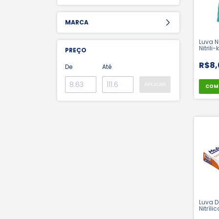
MARCA
Luva Ni
Nitrili
PREÇO
Forro -
44042
R$8,
De
Até
APLICAR
COM
Luva D
Nitríli
Cx 100