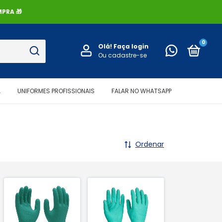
PRA 🎁
0
Olá!
Faça login
Ou cadastre-se
A
UNIFORMES PROFISSIONAIS
FALAR NO WHATSAPP
Ordenar