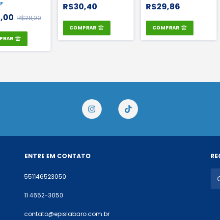
| CA 42656
45345
F
R$30,40
R$29,86
5,00
R$28,00
COMPRAR
COMPRAR
PRAR
ENTRE EM CONTATO
RE
551146523050
11 4652-3050
contato@epislabaro.com.br