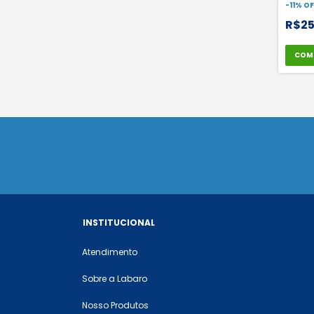
Medix 
-
11
%
OF
R$2
COM
INSTITUCIONAL
Atendimento
Sobre a Labaro
Nosso Produtos