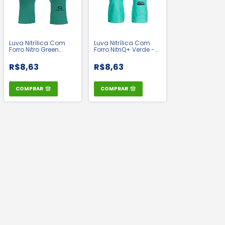
Luva Nitrílica Com
Luva Nitrílica Com
Forro Nitro Green
Forro NitriQ+ Verde -
Verde - Super Safety |
Medix CA 48884
CA 33334
R$8,63
R$8,63
COMPRAR
COMPRAR