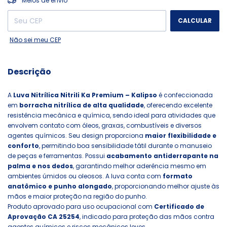
Meios de envio
CALCULAR
Não sei meu CEP
Descrição
A
Luva Nitrílica Nitrili Ka Premium – Kalipso
é confeccionada
em
borracha nitrílica de alta qualidade
, oferecendo excelente
resistência mecânica e química, sendo ideal para atividades que
envolvem contato com óleos, graxas, combustíveis e diversos
agentes químicos. Seu design proporciona
maior flexibilidade e
conforto
, permitindo boa sensibilidade tátil durante o manuseio
de peças e ferramentas. Possui
acabamento antiderrapante na
palma e nos dedos
, garantindo melhor aderência mesmo em
ambientes úmidos ou oleosos. A luva conta com
formato
anatômico e punho alongado
, proporcionando melhor ajuste às
mãos e maior proteção na região do punho.
Produto aprovado para uso ocupacional com
Certificado de
Aprovação CA 25254
, indicado para proteção das mãos contra
agentes químicos e riscos mecânicos leves.