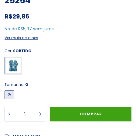
25254
R$29,86
5
x
de
R$5,97
sem juros
Ver mais detalhes
Cor:
SORTIDO
Tamanho:
G
G
ALTERAR CEP
Entregas para o CEP: