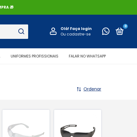
PRA 🎁
0
Olá!
Faça login
Ou cadastre-se
A
UNIFORMES PROFISSIONAIS
FALAR NO WHATSAPP
Ordenar