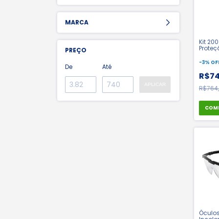
MARCA
Kit 20
Proteç
PREÇO
Modelo 
CA 34
-
3
%
OF
De
Até
R$74
APLICAR
R$764
Óculos