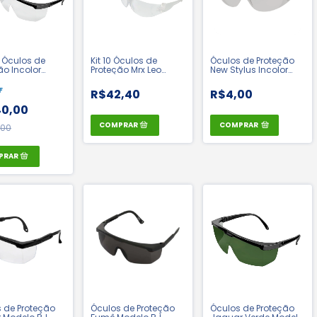
0 Óculos de
Kit 10 Óculos de
Óculos de Proteção
ão Incolor
Proteção Mrx Leo
New Stylus Incolor
RJ- Poliferr |
Incolor - Maxxi Mais |
Modelo Leopardo -
082
CA 48017
Valeplast | CA 42721
F
R$42,40
R$4,00
0,00
COMPRAR
,00
 de Proteção
Óculos de Proteção
Óculos de Proteção