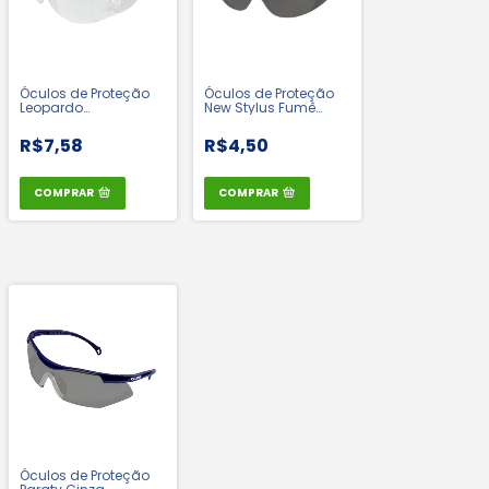
Óculos de Proteção
Óculos de Proteção
Leopardo
New Stylus Fumê
Antiembaçante
Modelo Leopardo -
Incolor - Kalipso | CA
Valeplast | CA 42721
R$7,58
R$4,50
11268
COMPRAR
COMPRAR
Óculos de Proteção