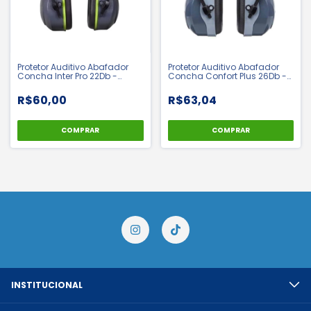
Protetor Auditivo Abafador
Protetor Auditivo Abafador
Concha Inter Pro 22Db -
Concha Confort Plus 26Db -
Camper | CA 51073
Camper | CA 48054
R$60,00
R$63,04
COMPRAR
COMPRAR
INSTITUCIONAL