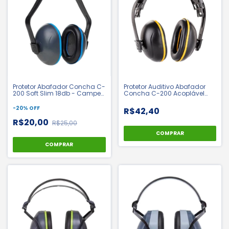
Protetor Abafador Concha C-
Protetor Auditivo Abafador
200 Soft Slim 18db - Camper
Concha C-200 Acoplável
| CA 33135
15Db - Camper | CA 43430
-
20
%
OFF
R$42,40
R$20,00
R$25,00
COMPRAR
COMPRAR