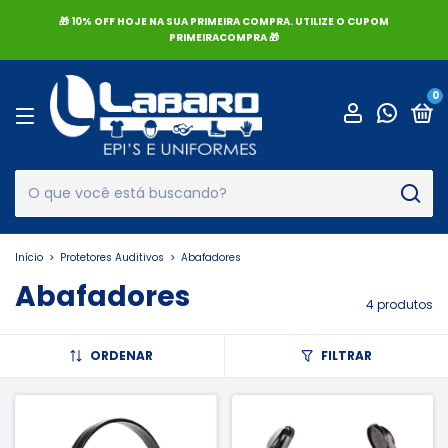
🎁 10% OFF HOJE NA SUA PRIMEIRA COMPRA. UTILIZE O CUPOM
PRIMEIRACOMPRA 🎁
0
Início
>
Protetores Auditivos
>
Abafadores
Abafadores
4 produtos
ORDENAR
FILTRAR