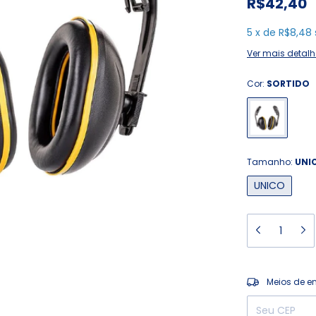
R$42,40
5
x
de
R$8,48
Ver mais detalh
Cor:
SORTIDO
Tamanho:
UNI
UNICO
Entregas para o
Meios de e