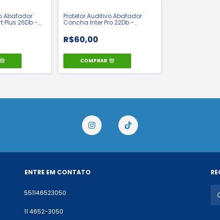
vo Abafador
Protetor Auditivo Abafador
 Plus 26Db -
Concha Inter Pro 22Db -
8054
Camper | CA 51073
R$60,00
COMPRAR
ENTRE EM CONTATO
RE
551146523050
11 4652-3050