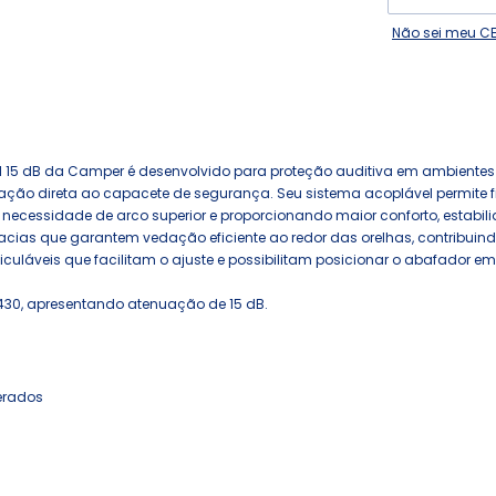
Não sei meu C
l 15 dB da Camper é desenvolvido para proteção auditiva em ambientes
ação direta ao capacete de segurança. Seu sistema acoplável permite fi
 necessidade de arco superior e proporcionando maior conforto, estabili
as que garantem vedação eficiente ao redor das orelhas, contribuind
láveis que facilitam o ajuste e possibilitam posicionar o abafador em
30, apresentando atenuação de 15 dB.
erados