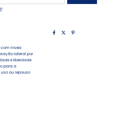
EP
 com níveis
xação lateral por
dade e liberdade
o para a
 uso ou repouso