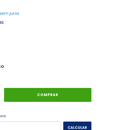
sem juros
es
CO
ALTERAR CEP
 CEP:
nvio
CALCULAR