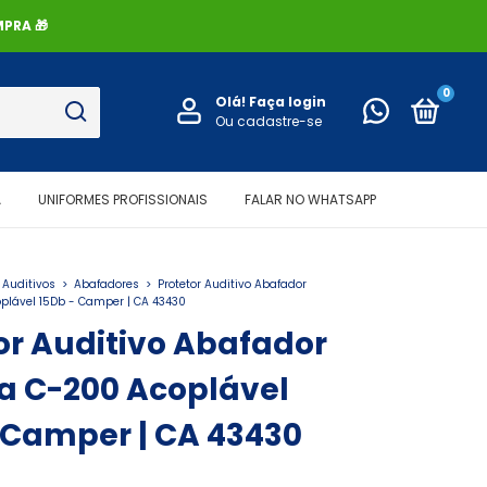
PRA 🎁
0
Olá!
Faça login
Ou cadastre-se
A
UNIFORMES PROFISSIONAIS
FALAR NO WHATSAPP
s Auditivos
>
Abafadores
>
Protetor Auditivo Abafador
lável 15Db - Camper | CA 43430
or Auditivo Abafador
a C-200 Acoplável
 Camper | CA 43430