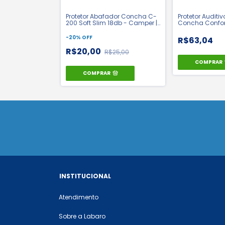
Protetor Abafador Concha C-
Protetor Auditi
200 Soft Slim 18db - Camper |
Concha Confort
CA 33135
Camper | CA 4
-
20
%
OFF
R$63,04
R$20,00
R$25,00
COMPRAR
COMPRAR
INSTITUCIONAL
Atendimento
Sobre a Labaro