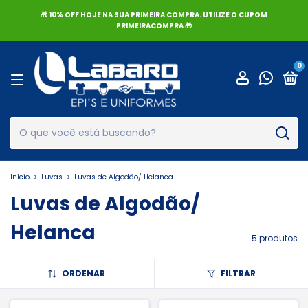
🎁 10% OFF HOJE NA SUA PRIMEIRA COMPRA. UTILIZE O CUPOM
PRIMEIRACOMPRA 🎁
0
Início
>
Luvas
>
Luvas de Algodão/ Helanca
Luvas de Algodão/
Helanca
5 produtos
ORDENAR
FILTRAR