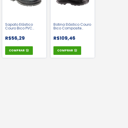
Sapato Elástico
Botina Elástico Couro
Couro Bico PVC
Bico Composite
Bidensidade Linha
Bidensidade - Bracol
Flex - Cartom | CA:
Fuwijara | CA 42165
R$56,29
R$109,46
16478
COMPRAR
COMPRAR