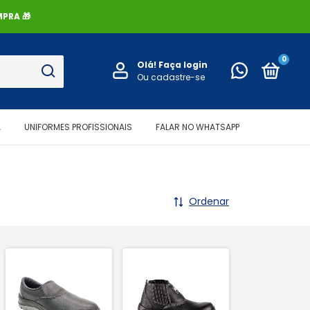
PRA 🎁
0
Olá!
Faça login
Ou cadastre-se
A
UNIFORMES PROFISSIONAIS
FALAR NO WHATSAPP
Ordenar