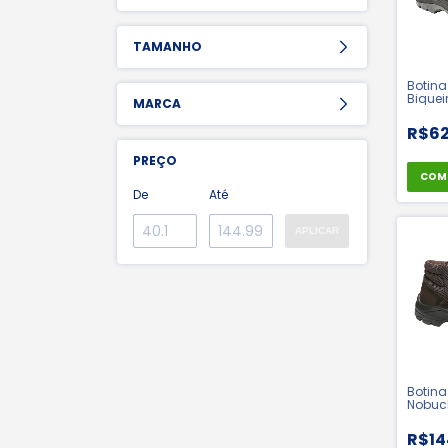
TAMANHO
Botina
Biquei
MARCA
Bidens
Cartom
R$62
PREÇO
COM
De
Até
APLICAR
Botina
Nobuc
Dubai 
Marrom
R$14
40872