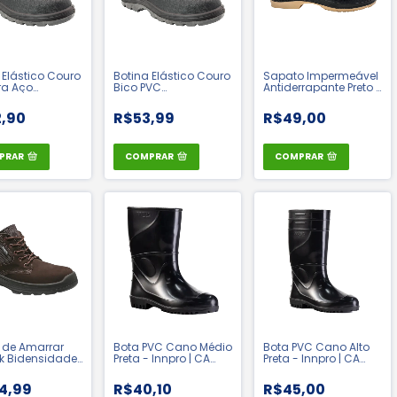
 Elástico Couro
Botina Elástico Couro
Sapato Impermeável
ra Aço
Bico PVC
Antiderrapante Preto -
idade Flex -
Bidensidade Flex -
Cartom | CA 41772
 | CA 15079
Cartom | CA 15081
,90
R$53,99
R$49,00
PRAR
COMPRAR
COMPRAR
 de Amarrar
Bota PVC Cano Médio
Bota PVC Cano Alto
k Bidensidade
Preta - Innpro | CA
Preta - Innpro | CA
Bae Linha Plus
36025
36026
 - Bracol | CA
4,99
R$40,10
R$45,00