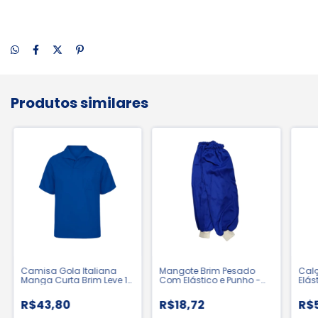
Produtos similares
Camisa Gola Italiana
Mangote Brim Pesado
Calç
Manga Curta Brim Leve 1
Com Elástico e Punho -
Elás
Bolso Uniforme
Labaro
Unif
Profissional
Lab
R$43,80
R$18,72
R$