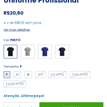
Uniforme Profissional
R$20,60
4
x
de
R$5,15
sem juros
Ver mais detalhes
Cor:
PRETO
Tamanho:
P
P
M
G
GG
EG Nº54
EGG Nº56
EXGG Nº58
Atenção, última peça!