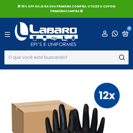
🎁 10% OFF HOJE NA SUA PRIMEIRA COMPRA. UTILIZE O CUPOM
PRIMEIRACOMPRA 🎁
0