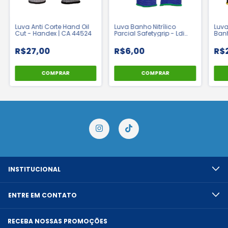
Luva Anti Corte Hand Oil
Luva Banho Nitrílico
Luv
Cut - Handex | CA 44524
Parcial Safetygrip - Ldi
Banh
Safety | CA 42410
Medi
R$27,00
R$6,00
R$
COMPRAR
COMPRAR
INSTITUCIONAL
ENTRE EM CONTATO
RECEBA NOSSAS PROMOÇÕES