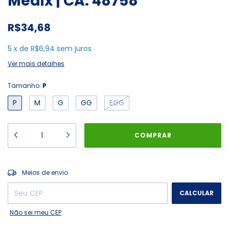
Medix | CA: 48758
R$34,68
5
x
de
R$6,94
sem juros
Ver mais detalhes
Tamanho:
P
P
M
G
GG
EGG
ALTERAR CEP
Entregas para o CEP:
Meios de envio
CALCULAR
Não sei meu CEP