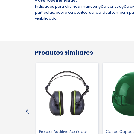
- Uso recomendado:
Indicados para oficinas, manutenção, construção civi
partículas, poeira ou detritos, sendo ideal também 
visibilidade.
Produtos similares
o Couro Bico
Protetor Auditivo Abafador
Casco Capace