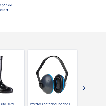
jeção de
perder
lto Preta -
Protetor Abafador Concha C-