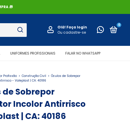
PRA 🎁
0
Olá!
Faça login
Ou cadastre-se
A
UNIFORMES PROFISSIONAIS
FALAR NO WHATSAPP
r Profissão
>
Construção Civil
>
Óculos de Sobrepor
ntirrisco - Valeplast | CA: 40186
 de Sobrepor
tor Incolor Antirrisco
plast | CA: 40186