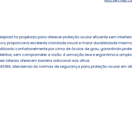
Não sei meu C
leplast foi projetado para oferecer proteção ocular eficiente sem interfer
isco, proporciona excelente claridade visual e maior durabilidade mes
utilizado confortavelmente por cima de óculos de grau, garantindo prot
e detritos, sem comprometer a visão. A armação leve e ergonômica amplia
s laterais oferecem barreira adicional aos olhos.
 40186, atendendo às normas de segurança para proteção ocular em at