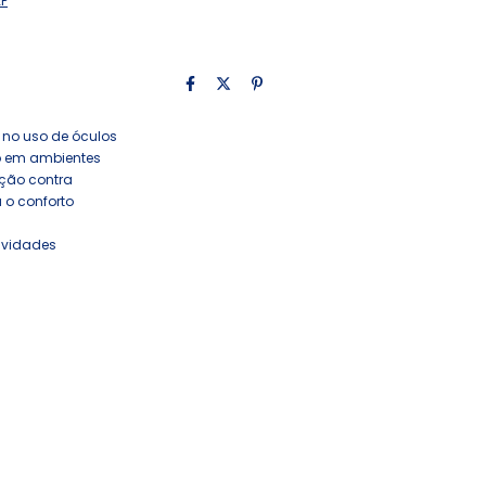
EP
ir no uso de óculos
mo em ambientes
eção contra
 o conforto
ividades