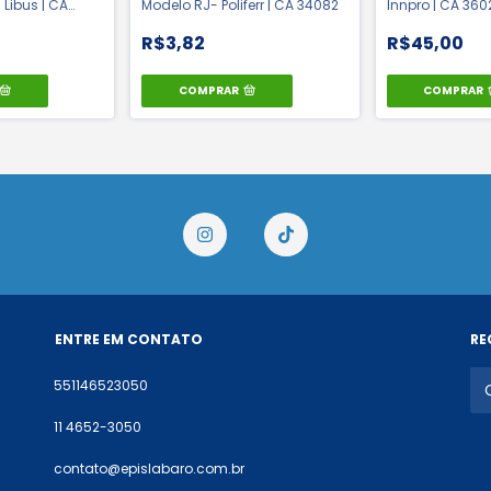
Libus | CA
Modelo RJ- Poliferr | CA 34082
Innpro | CA 360
R$3,82
R$45,00
COMPRAR
COMPRAR
ENTRE EM CONTATO
RE
551146523050
11 4652-3050
contato@epislabaro.com.br