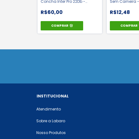
ensidade -
Concha Inter Pro 22Db -
Sem Carneira - 
a | CA 42165
Camper | CA 51073
36099
R$60,00
R$12,48
COMPRAR
COMPRAR
INSTITUCIONAL
Atendimento
Sobre a Labaro
Nosso Produtos