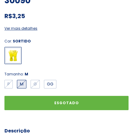
30090
R$3,25
Ver mais detalhes
Cor:
SORTIDO
Tamanho:
M
P
M
G
GG
Descrição