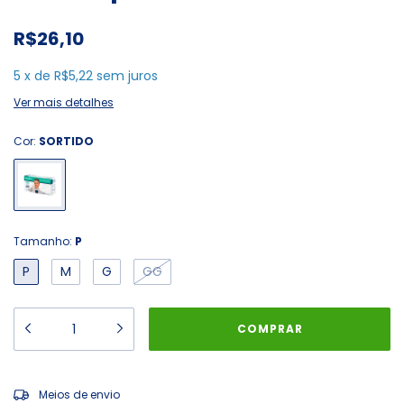
R$26,10
5
x
de
R$5,22
sem juros
Ver mais detalhes
Cor:
SORTIDO
Tamanho:
P
P
M
G
GG
ALTERAR CEP
Entregas para o CEP:
Meios de envio