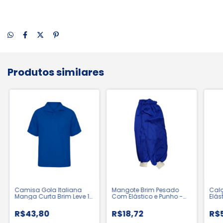
Produtos similares
Camisa Gola Italiana
Mangote Brim Pesado
Calç
Manga Curta Brim Leve 1
Com Elástico e Punho -
Elás
Bolso Uniforme
Labaro
Unif
Profissional
Lab
R$43,80
R$18,72
R$