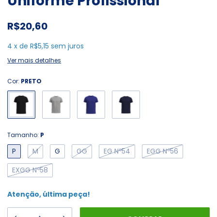
Uniforme Profissional
R$20,60
4
x
de
R$5,15
sem juros
Ver mais detalhes
Cor:
PRETO
Tamanho:
P
P
M
G
GG
EG Nº54
EGG Nº56
EXGG Nº58
Atenção, última peça!