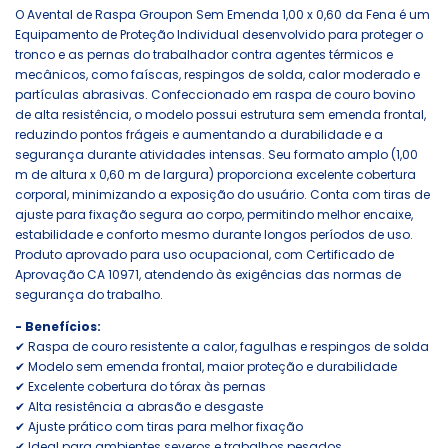
O Avental de Raspa Groupon Sem Emenda 1,00 x 0,60 da Fena é um
Equipamento de Proteção Individual desenvolvido para proteger o
tronco e as pernas do trabalhador contra agentes térmicos e
mecânicos, como faíscas, respingos de solda, calor moderado e
partículas abrasivas. Confeccionado em raspa de couro bovino
de alta resistência, o modelo possui estrutura sem emenda frontal,
reduzindo pontos frágeis e aumentando a durabilidade e a
segurança durante atividades intensas. Seu formato amplo (1,00
m de altura x 0,60 m de largura) proporciona excelente cobertura
corporal, minimizando a exposição do usuário. Conta com tiras de
ajuste para fixação segura ao corpo, permitindo melhor encaixe,
estabilidade e conforto mesmo durante longos períodos de uso.
Produto aprovado para uso ocupacional, com Certificado de
Aprovação CA 10971, atendendo às exigências das normas de
segurança do trabalho.
- Benefícios:
✔ Raspa de couro resistente a calor, fagulhas e respingos de solda
✔ Modelo sem emenda frontal, maior proteção e durabilidade
✔ Excelente cobertura do tórax às pernas
✔ Alta resistência a abrasão e desgaste
✔ Ajuste prático com tiras para melhor fixação
✔ Ideal para ambientes severos e trabalhos pesados