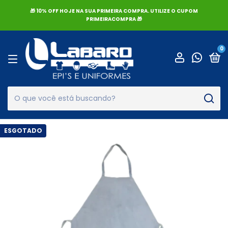
🎁 10% OFF HOJE NA SUA PRIMEIRA COMPRA. UTILIZE O CUPOM
PRIMEIRACOMPRA 🎁
0
ESGOTADO