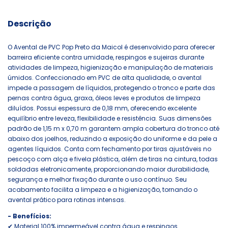
Descrição
O Avental de PVC Pop Preto da Maicol é desenvolvido para oferecer
barreira eficiente contra umidade, respingos e sujeiras durante
atividades de limpeza, higienização e manipulação de materiais
úmidos. Confeccionado em PVC de alta qualidade, o avental
impede a passagem de líquidos, protegendo o tronco e parte das
pernas contra água, graxa, óleos leves e produtos de limpeza
diluídos. Possui espessura de 0,18 mm, oferecendo excelente
equilíbrio entre leveza, flexibilidade e resistência. Suas dimensões
padrão de 1,15 m x 0,70 m garantem ampla cobertura do tronco até
abaixo dos joelhos, reduzindo a exposição do uniforme e da pele a
agentes líquidos. Conta com fechamento por tiras ajustáveis no
pescoço com alça e fivela plástica, além de tiras na cintura, todas
soldadas eletronicamente, proporcionando maior durabilidade,
segurança e melhor fixação durante o uso contínuo. Seu
acabamento facilita a limpeza e a higienização, tornando o
avental prático para rotinas intensas.
- Benefícios:
✔ Material 100% impermeável contra água e respingos