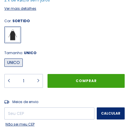
2
x
de
R$6,19
sem juros
Ver mais detalhes
Cor:
SORTIDO
Tamanho:
UNICO
UNICO
ALTERAR CEP
Entregas para o CEP:
Meios de envio
CALCULAR
Não sei meu CEP