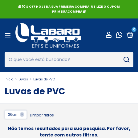
🎁 10% OFF HOJE NA SUA PRIMEIRA COMPRA. UTILIZE O CUPOM
PRIMEIRACOMPRA 🎁
0
Início
>
Luvas
>
Luvas de PVC
Luvas de PVC
36cm
Limpar filtros
Não temos resultados para sua pesquisa. Por favor,
tente com outros filtros.