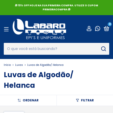
🎁 10% OFF HOJE NA SUA PRIMEIRA COMPRA. UTILIZE O CUPOM
PRIMEIRACOMPRA 🎁
0
Início
>
Luvas
>
Luvas de Algodão/ Helanca
Luvas de Algodão/
Helanca
ORDENAR
FILTRAR