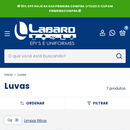
🎁 10% OFF HOJE NA SUA PRIMEIRA COMPRA. UTILIZE O CUPOM
PRIMEIRACOMPRA 🎁
0
Início
>
Luvas
Luvas
7 produtos
ORDENAR
FILTRAR
Gg
Limpar filtros