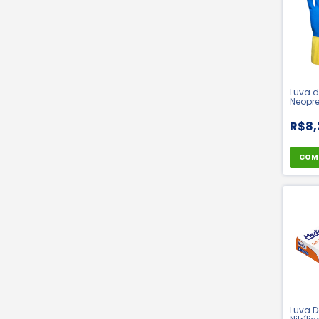
Luva d
Neopre
Amarel
Medix 
R$8,
COM
Luva D