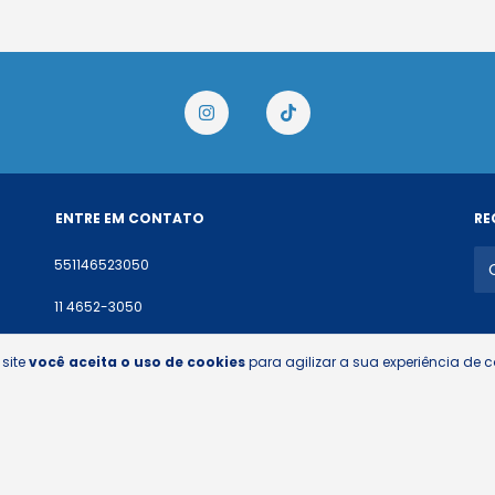
ENTRE EM CONTATO
RE
551146523050
11 4652-3050
contato@epislabaro.com.br
 site
você aceita o uso de cookies
para agilizar a sua experiência de 
Avenida Marechal Castelo Branco, 457 - Arujá SP