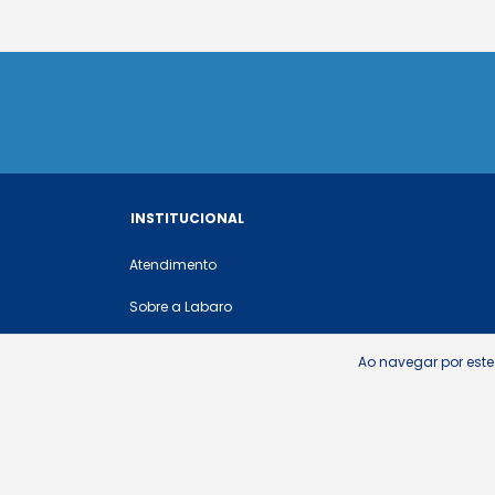
INSTITUCIONAL
Atendimento
Sobre a Labaro
Nosso Produtos
Ao navegar por este
Política de Envios/Retiras
Política de Privacidade
Política de Trocas e Devoluções