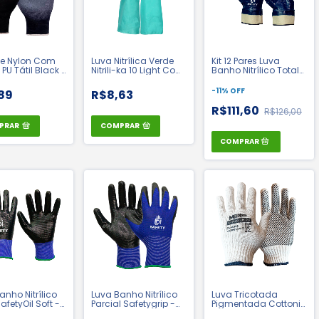
de Nylon Com
Luva Nitrílica Verde
Kit 12 Pares Luva
PU Tátil Black -
Nitrili-ka 10 Light Com
Banho Nitrílico Total
 CA 30916
Forro - Kalipso | CA
Punho Lona - Ldi
44042
Safety | CA 42982
-
11
%
OFF
89
R$8,63
R$111,60
R$126,00
PRAR
COMPRAR
anho Nitrílico
Luva Banho Nitrílico
Luva Tricotada
afetyOil Soft -
Parcial Safetygrip -
Pigmentada Cottonix
fety | CA 42982
Ldi Safety | CA 42410
Branca - Medix | CA