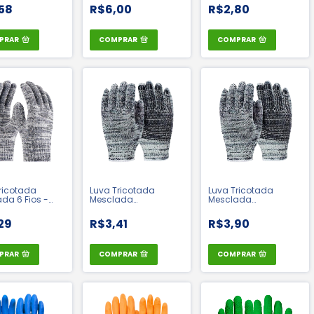
48900
58
R$6,00
R$2,80
PRAR
COMPRAR
COMPRAR
ricotada
Luva Tricotada
Luva Tricotada
da 6 Fios -
Mesclada
Mesclada
 | CA 37930
Pigmentada 5 Fios -
Pigmentada 6 Fios -
Omega | CA 37931
Omega | CA 37931
29
R$3,41
R$3,90
PRAR
COMPRAR
COMPRAR