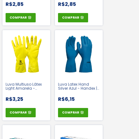
R$2,85
R$2,85
COMPRAR
COMPRAR
Luva Multiuso Látex
Luva Latex Hand
Light Amarela -
Silver Azul - Handex |
Kalipso | CA 30090
CA 47063
R$3,25
R$6,15
COMPRAR
COMPRAR