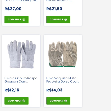
Oil Cut - Handex | CA
Palma Aspera -
44524
Kalipso | CA 21410
R$27,00
R$21,50
COMPRAR
COMPRAR
Luva de Couro Raspa
Luva Vaqueta Mista
Groupon Com
Petroleira Dorso Couro
Reforço - Fena | CA:
- Fena | CA 42994
8048
R$12,16
R$14,03
COMPRAR
COMPRAR