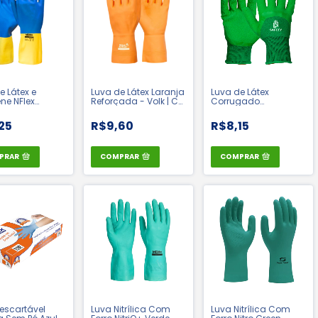
e Látex e
Luva de Látex Laranja
Luva de Látex
ne NFlex
Reforçada - Volk | CA
Corrugado
a e Azul -
37815
Multrubber Soft
| CA 49127
Pegasus Verde - Ldi
25
R$9,60
R$8,15
Safety | CA 42409
PRAR
COMPRAR
COMPRAR
escartável
Luva Nitrílica Com
Luva Nitrílica Com