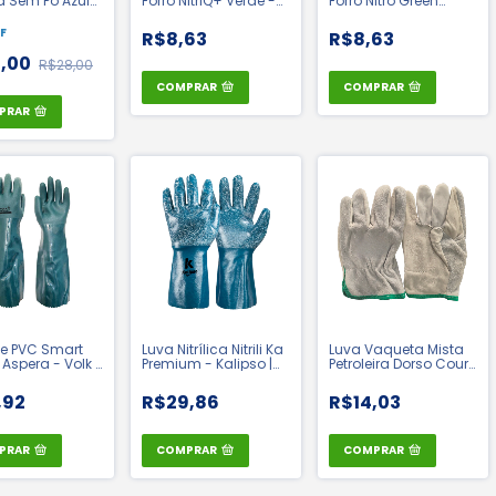
ca Sem Pó Azul
Forro NitriQ+ Verde -
Forro Nitro Green
 Tamanho P -
Medix CA 48884
Verde - Super Safety |
| CA 42656
CA 33334
F
R$8,63
R$8,63
5,00
R$28,00
COMPRAR
COMPRAR
PRAR
e PVC Smart
Luva Nitrílica Nitrili Ka
Luva Vaqueta Mista
Aspera - Volk |
Premium - Kalipso |
Petroleira Dorso Couro
837
CA 25254
- Koch | CA 14148
,92
R$29,86
R$14,03
PRAR
COMPRAR
COMPRAR