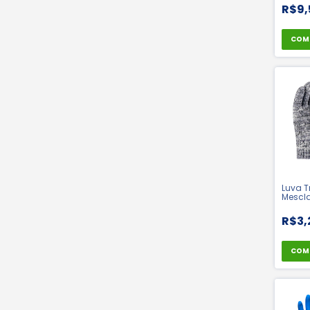
R$9,
COM
Luva T
Mescla
Omega
R$3,
COM