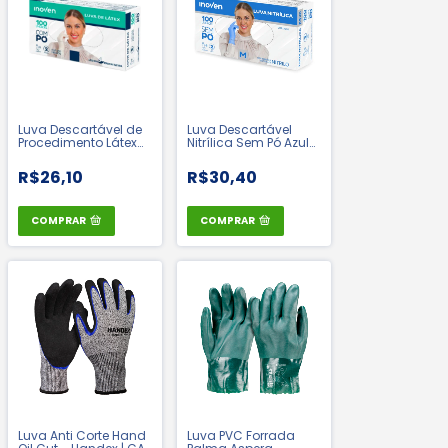
Luva Descartável de
Luva Descartável
Procedimento Látex
Nitrílica Sem Pó Azul
Com Pó Branca Cx
Cx 100 - Inoven | CA:
100 unidades -
45345
R$26,10
R$30,40
Inoven | CA 52053
COMPRAR
COMPRAR
Luva Anti Corte Hand
Luva PVC Forrada