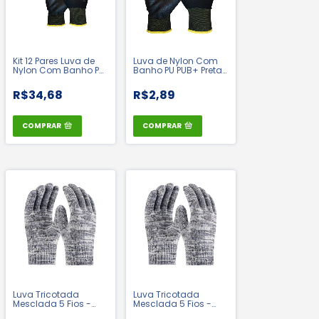
Kit 12 Pares Luva de
Luva de Nylon Com
Nylon Com Banho PU
Banho PU PUB+ Preta
PUB+ Preta - Medix |
- Medix | CA: 48758
CA: 48758
R$34,68
R$2,89
COMPRAR
COMPRAR
Luva Tricotada
Luva Tricotada
Mesclada 5 Fios -
Mesclada 5 Fios -
Juliana | CA 40602
Omega | CA 37930