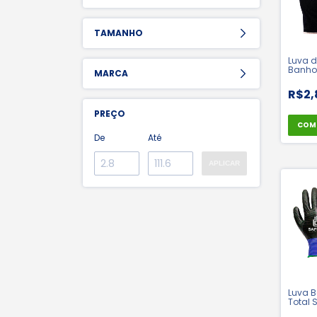
TAMANHO
Luva 
Banho 
MARCA
Volk |
R$2,
PREÇO
COM
De
Até
APLICAR
Luva B
Total S
Ldi Sa