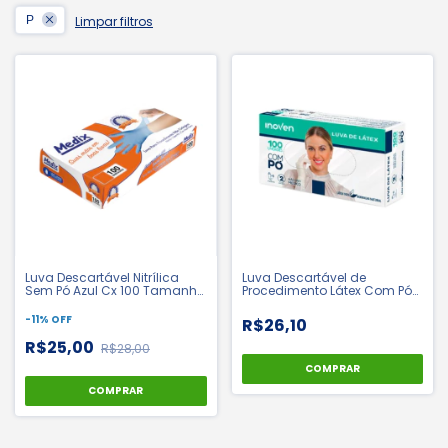
P
Limpar filtros
Luva Descartável Nitrílica
Luva Descartável de
Sem Pó Azul Cx 100 Tamanho
Procedimento Látex Com Pó
P - Medix | CA 42656
Branca Cx 100 unidades -
Inoven | CA 52053
-
11
%
OFF
R$26,10
R$25,00
R$28,00
COMPRAR
COMPRAR