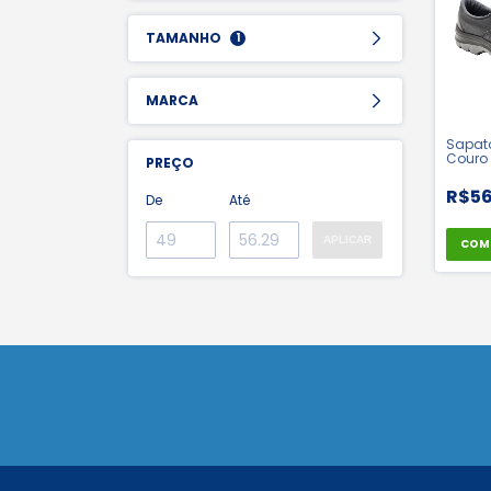
TAMANHO
1
MARCA
Sapato
Couro 
PREÇO
Bidens
Flex -
R$56
De
Até
16478
APLICAR
COM