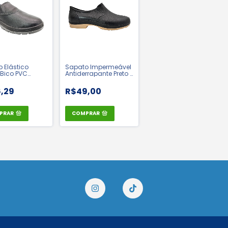
 Elástico
Sapato Impermeável
Bico PVC
Antiderrapante Preto -
idade Linha
Cartom | CA 41772
 Cartom | CA:
,29
R$49,00
PRAR
COMPRAR