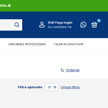
PRA 🎁
0
Olá!
Faça login
Ou cadastre-se
A
UNIFORMES PROFISSIONAIS
FALAR NO WHATSAPP
Ordenar
Filtro aplicado:
Limpar filtros
35